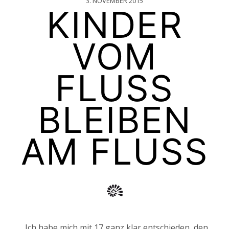
3. NOVEMBER 2015
KINDER
VOM
FLUSS
BLEIBEN
AM FLUSS
„Ich habe mich mit 17 ganz klar entschieden, den