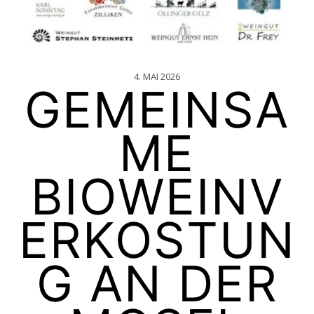
4. MAI 2026
GEMEINSA
ME
BIOWEINV
ERKOSTUN
G AN DER