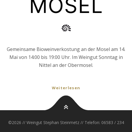
MOSEL
Gemeinsame Bioweinverkostung an der Mosel am 14.
Mai von 14:00 bis 19:00 Uhr. Im Weingut Sonntag in
Nittel an der Obermosel.
Weiterlesen
POSTS
ZURÜCK
WEITER
©2026 // Weingut Stephan Steinmetz // Telefon: 06583 / 234
NAVIGATION