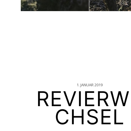
1. JANUAR 2019
REVIERW
CHSEL