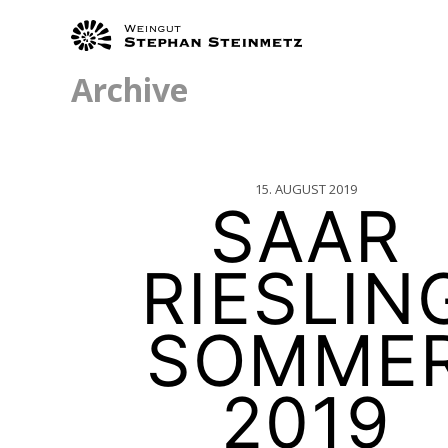
Archive
15. AUGUST 2019
SAAR
RIESLIN
SOMME
2019