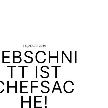
31. JANUAR 2019
REBSCHNI
TT IST
CHEFSAC
HE!