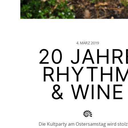
4. MÄRZ 2019
20 JAHR
RHYTH
& WINE
Die Kultparty am Ostersamstag wird stolz