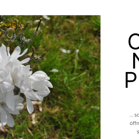
P
… so
öff