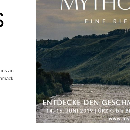
S
 uns an
chmack