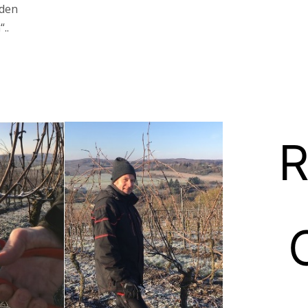
 den
..