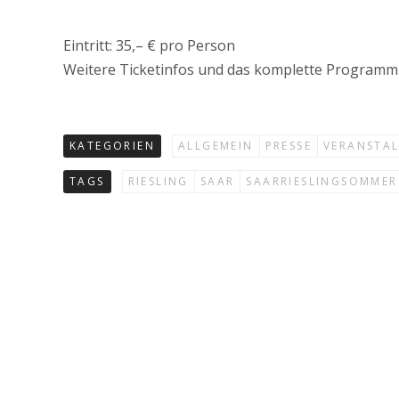
Eintritt: 35,– € pro Person
Weitere Ticketinfos und das komplette Programm 
KATEGORIEN
ALLGEMEIN
PRESSE
VERANSTA
TAGS
RIESLING
SAAR
SAARRIESLINGSOMMER