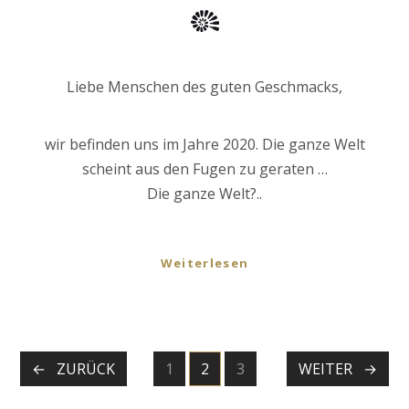
Liebe Menschen des guten Geschmacks,
wir befinden uns im Jahre 2020. Die ganze Welt
scheint aus den Fugen zu geraten …
Die ganze Welt?..
Weiterlesen
POSTS
ZURÜCK
1
2
3
WEITER
SEITEN
SEITEN
SEITEN
NAVIGATION