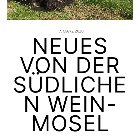
17. MÄRZ 2020
NEUES
VON DER
SÜDLICHE
N WEIN-
MOSEL