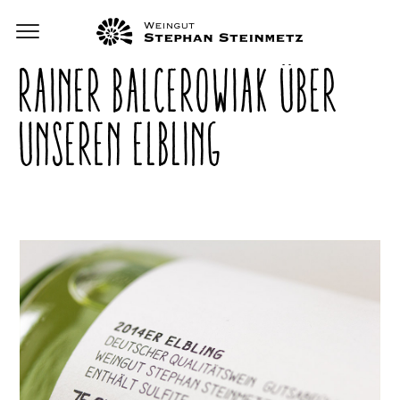
RAINER BALCEROWIAK ÜBER
UNSEREN ELBLING